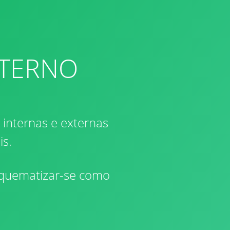
NTERNO
o internas e externas
is.
squematizar-se como